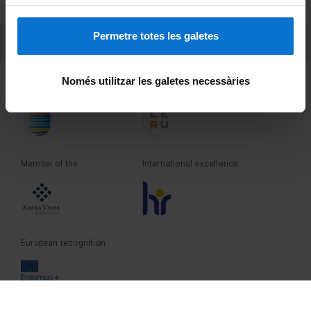
Terms and privacy
Permetre totes les galetes
PEU 3
Contact
Només utilitzar les galetes necessàries
Founder of the
Member of the
Member of the
International excellence
European recognition