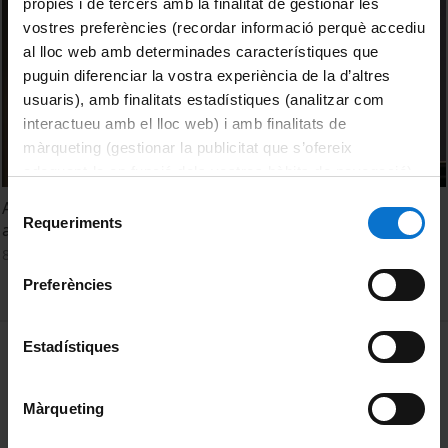
pròpies i de tercers amb la finalitat de gestionar les
vostres preferències (recordar informació perquè accediu
al lloc web amb determinades característiques que
puguin diferenciar la vostra experiència de la d’altres
usuaris), amb finalitats estadístiques (analitzar com
interactueu amb el lloc web) i amb finalitats de
màrqueting (gestionar la publicitat que s’ofereix
adequant-la en funció dels vostres hàbits de navegació).
Per obtenir més informació sobre les galetes podeu
Selecció
Advanced Oxidation Processes for micropollutant
consultar la
Política de galetes del lloc web de la
Requeriments
de
abatement in seawater matrix
Universitat de Barcelona
.
consentiment
8 July, 2019
Preferències
MENÚ PEU 1
Estadístiques
Legal notice
Cookies
Màrqueting
PEU 2
About UBtv