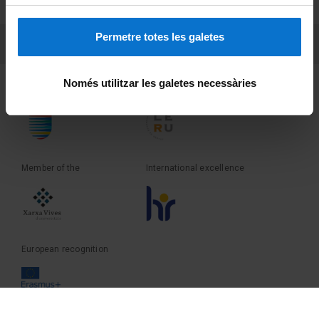
Terms and privacy
Permetre totes les galetes
PEU 3
Contact
Només utilitzar les galetes necessàries
Founder of the
Member of the
Member of the
International excellence
European recognition