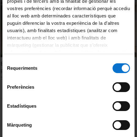
pròpies i de tercers amb la finalitat de gestionar les
vostres preferències (recordar informació perquè accediu
al lloc web amb determinades característiques que
puguin diferenciar la vostra experiència de la d’altres
usuaris), amb finalitats estadístiques (analitzar com
interactueu amb el lloc web) i amb finalitats de
màrqueting (gestionar la publicitat que s’ofereix
adequant-la en funció dels vostres hàbits de navegació).
Per obtenir més informació sobre les galetes podeu
Selecció
Evaluation of Volatile Fatty Acids production from MBT
consultar la
Política de galetes del lloc web de la
Requeriments
de
plant waste: temperature effects
Universitat de Barcelona
.
consentiment
5 July, 2019
Preferències
MENÚ PEU 1
Estadístiques
Legal notice
Cookies
Màrqueting
PEU 2
About UBtv