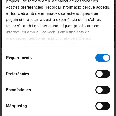
pròpies i de tercers amb la finalitat de gestionar les
vostres preferències (recordar informació perquè accediu
al lloc web amb determinades característiques que
puguin diferenciar la vostra experiència de la d’altres
usuaris), amb finalitats estadístiques (analitzar com
interactueu amb el lloc web) i amb finalitats de
màrqueting (gestionar la publicitat que s’ofereix
adequant-la en funció dels vostres hàbits de navegació).
Per obtenir més informació sobre les galetes podeu
Selecció
VI Cicle de la Música a la UB. Actuacions d'S. Mariategui i E.
consultar la
Política de galetes del lloc web de la
Requeriments
de
Arnaltes
Universitat de Barcelona
.
consentiment
10 January, 1992
Preferències
MENÚ PEU 1
Estadístiques
Legal notice
Cookies
Màrqueting
PEU 2
About UBtv