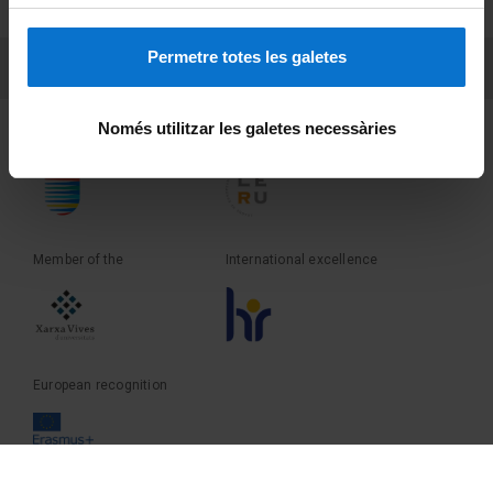
Terms and privacy
Permetre totes les galetes
PEU 3
Contact
Només utilitzar les galetes necessàries
Founder of the
Member of the
Member of the
International excellence
European recognition