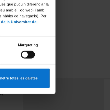
ues que puguin diferenciar la
tueu amb el lloc web) i amb
es hàbits de navegació). Per
 de la Universitat de
Màrqueting
etre totes les galetes
PEU 3
Contact
cy