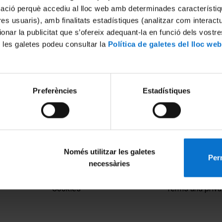
mació perquè accediu al lloc web amb determinades característiq
tres usuaris), amb finalitats estadístiques (analitzar com interac
ionar la publicitat que s’ofereix adequant-la en funció dels vostr
 les galetes podeu consultar la
Política de galetes del lloc web
Preferències
Estadístiques
Només utilitzar les galetes
Perm
necessàries
MENÚ PEU 1
PEU 2
Legal notice
About UBtv
Cookies
Terms and priva