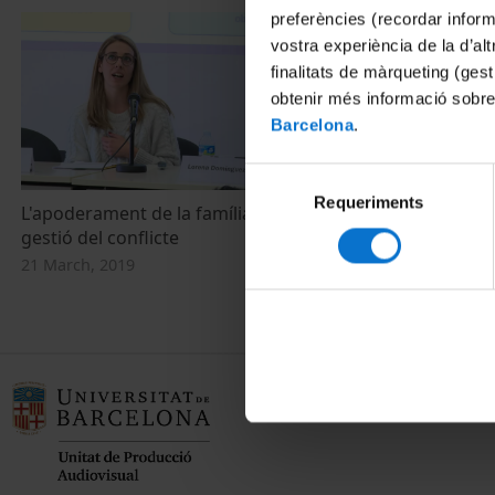
preferències (recordar infor
vostra experiència de la d’al
finalitats de màrqueting (gest
obtenir més informació sobre
Barcelona
.
Selecció
Requeriments
de
L'apoderament de la família: el vincle i la
consentiment
gestió del conflicte
21 March, 2019