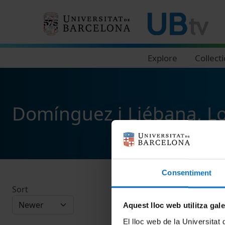
Navegació principal
Explore
Collect
Domínguez i Liébana, L
Consentiment
Sort
Aquest lloc web utilitza gal
El lloc web de la Universitat 