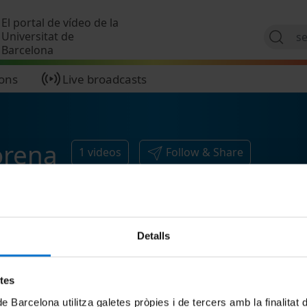
Skip to main content
El portal de vídeo de la
Universitat de
Barcelona
ions
Live broadcasts
orena
1
videos
Follow & Share
Detalls
etes
de Barcelona utilitza galetes pròpies i de tercers amb la finalitat