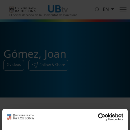
Skip to main content
EN
El portal de vídeo de la Universitat de Barcelona
Gómez, Joan
2
videos
Follow & Share
Sort