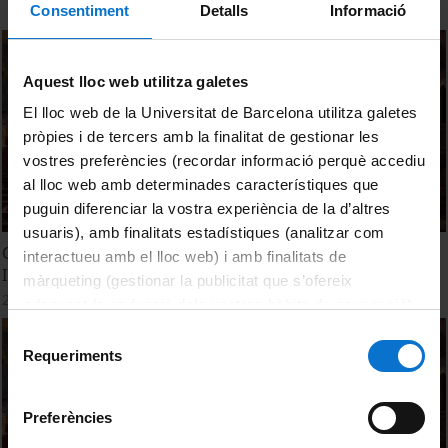
Consentiment
Detalls
Informació
Aquest lloc web utilitza galetes
El lloc web de la Universitat de Barcelona utilitza galetes
pròpies i de tercers amb la finalitat de gestionar les
vostres preferències (recordar informació perquè accediu
al lloc web amb determinades característiques que
puguin diferenciar la vostra experiència de la d’altres
usuaris), amb finalitats estadístiques (analitzar com
Cloenda de la 7a Jornada d'Investigadors Predoctorals
interactueu amb el lloc web) i amb finalitats de
Interdisciplinària JIPI 2019
màrqueting (gestionar la publicitat que s’ofereix
28 February, 2019
adequant-la en funció dels vostres hàbits de navegació).
Per obtenir més informació sobre les galetes podeu
Selecció
consultar la
Política de galetes del lloc web de la
Requeriments
de
Universitat de Barcelona
.
consentiment
Preferències