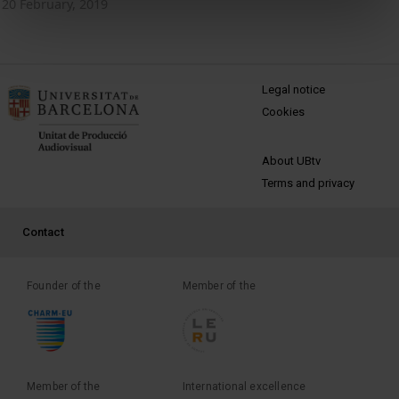
20 February, 2019
MENÚ PEU 1
Legal notice
Cookies
PEU 2
About UBtv
Terms and privacy
PEU 3
Contact
Founder of the
Member of the
Member of the
International excellence