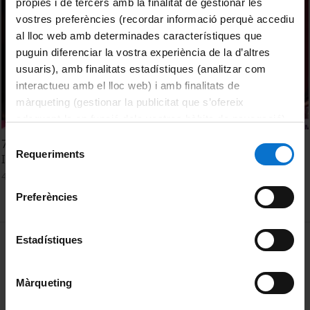
pròpies i de tercers amb la finalitat de gestionar les
vostres preferències (recordar informació perquè accediu
al lloc web amb determinades característiques que
puguin diferenciar la vostra experiència de la d’altres
usuaris), amb finalitats estadístiques (analitzar com
interactueu amb el lloc web) i amb finalitats de
màrqueting (gestionar la publicitat que s’ofereix
adequant-la en funció dels vostres hàbits de navegació).
Per obtenir més informació sobre les galetes podeu
Selecció
7a. Jornada d'Investigadors Predoctorals
consultar la
Política de galetes del lloc web de la
Requeriments
de
Interdisciplinària. JIPI 2019
Universitat de Barcelona
.
consentiment
4 February, 2019
Preferències
MENÚ PEU 1
Estadístiques
Legal notice
Cookies
Màrqueting
PEU 2
About UBtv