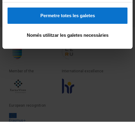
Terms and privacy
Permetre totes les galetes
PEU 3
Contact
Només utilitzar les galetes necessàries
Founder of the
Member of the
Member of the
International excellence
European recognition