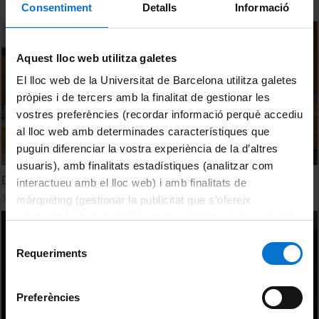
Consentiment
Detalls
Informació
Aquest lloc web utilitza galetes
El lloc web de la Universitat de Barcelona utilitza galetes
pròpies i de tercers amb la finalitat de gestionar les
vostres preferències (recordar informació perquè accediu
al lloc web amb determinades característiques que
puguin diferenciar la vostra experiència de la d’altres
usuaris), amb finalitats estadístiques (analitzar com
Debate
interactueu amb el lloc web) i amb finalitats de
17 January, 2019
màrqueting (gestionar la publicitat que s’ofereix
adequant-la en funció dels vostres hàbits de navegació).
Per obtenir més informació sobre les galetes podeu
Selecció
consultar la
Política de galetes del lloc web de la
Requeriments
de
Universitat de Barcelona
.
consentiment
Preferències