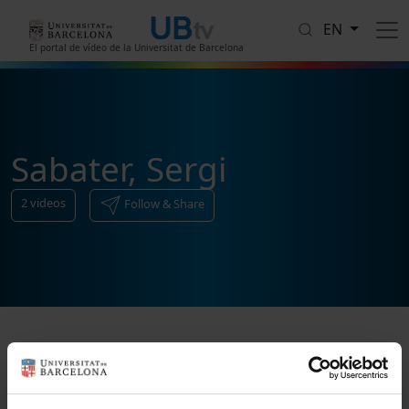
Skip to main content
EN
El portal de vídeo de la Universitat de Barcelona
Sabater, Sergi
2
videos
Follow & Share
Sort