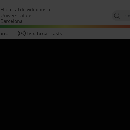
Skip to main content
El portal de vídeo de la
Universitat de
Barcelona
ions
Live broadcasts