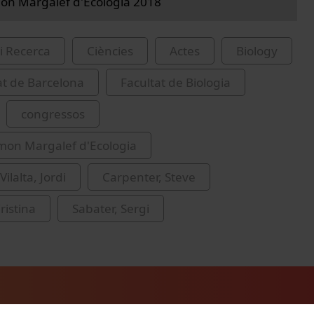
on Margalef d'Ecologia 2018
i Recerca
Ciències
Actes
Biology
at de Barcelona
Facultat de Biologia
congressos
mon Margalef d'Ecologia
ilalta, Jordi
Carpenter, Steve
ristina
Sabater, Sergi