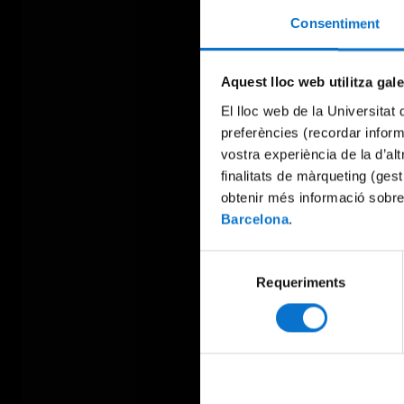
Consentiment
Aquest lloc web utilitza gal
El lloc web de la Universitat 
preferències (recordar infor
vostra experiència de la d’al
finalitats de màrqueting (gest
obtenir més informació sobre
Barcelona
.
Selecció
Requeriments
de
consentiment