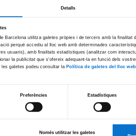
Detalls
Try again
etes
de Barcelona utilitza galetes pròpies i de tercers amb la finalitat
mació perquè accediu al lloc web amb determinades característiq
tres usuaris), amb finalitats estadístiques (analitzar com interac
ionar la publicitat que s’ofereix adequant-la en funció dels vostr
 les galetes podeu consultar la
Política de galetes del lloc web
Preferències
Estadístiques
Només utilitzar les galetes
Perm