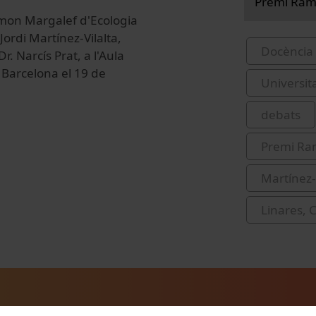
Premi Ram
amon Margalef d'Ecologia
ordi Martínez-Vilalta,
Docència 
r. Narcís Prat, a l'Aula
 Barcelona el 19 de
Universit
debats
Premi Ra
Martínez-V
Linares, C