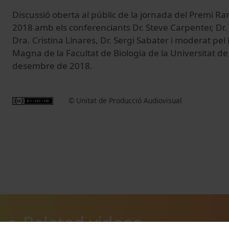
Discussió oberta al públic de la jornada del Premi R
2018 amb els conferenciants Dr. Steve Carpenter, Dr. J
Dra. Cristina Linares, Dr. Sergi Sabater i moderat pel D
Magna de la Facultat de Biologia de la Universitat de
desembre de 2018.
© Unitat de Producció Audiovisual
Related videos