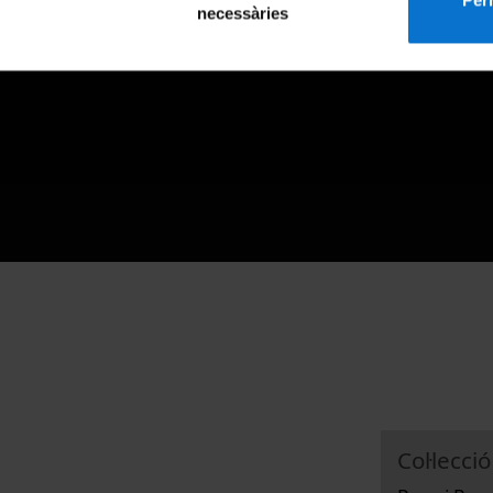
necessàries
Col·lecció