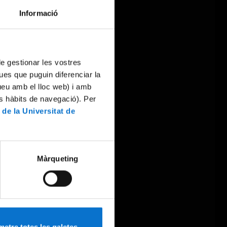
Informació
 de gestionar les vostres
ues que puguin diferenciar la
tueu amb el lloc web) i amb
es hàbits de navegació). Per
 de la Universitat de
Màrqueting
etre totes les galetes