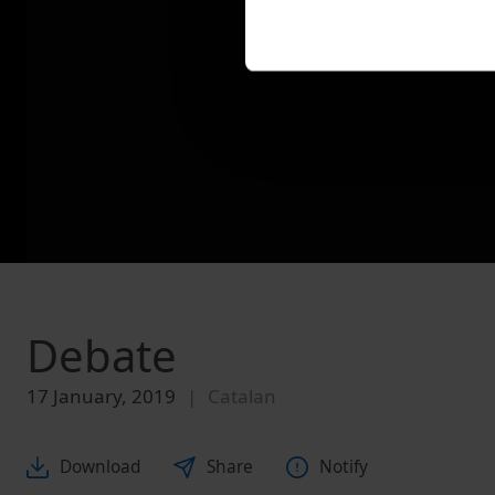
Debate
17 January, 2019
Catalan
Download
Share
Notify