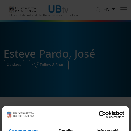
Skip to main content
EN
El portal de vídeo de la Universitat de Barcelona
Esteve Pardo, José
2
videos
Follow & Share
Sort
Consentiment
Detalls
Informació