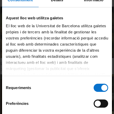
Aquest lloc web utilitza galetes
El lloc web de la Universitat de Barcelona utilitza galetes
pròpies i de tercers amb la finalitat de gestionar les
vostres preferències (recordar informació perquè accediu
al lloc web amb determinades característiques que
puguin diferenciar la vostra experiència de la d’altres
usuaris), amb finalitats estadístiques (analitzar com
interactueu amb el lloc web) i amb finalitats de
La Piedad. Fernando Gallego
màrqueting (gestionar la publicitat que s’ofereix
23 April, 2012
adequant-la en funció dels vostres hàbits de navegació).
Per obtenir més informació sobre les galetes podeu
Selecció
consultar la
Política de galetes del lloc web de la
Requeriments
de
Universitat de Barcelona
.
consentiment
Preferències