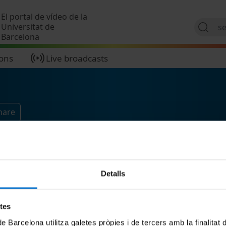
Skip to main content
El portal de vídeo de la
Universitat de
Barcelona
ions
Live broadcasts
hare
Detalls
etes
de Barcelona utilitza galetes pròpies i de tercers amb la finalitat