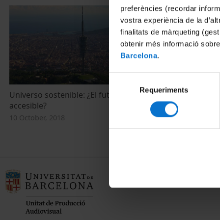
preferències (recordar infor
vostra experiència de la d’al
finalitats de màrqueting (gest
obtenir més informació sobre
Barcelona
.
Selecció
Requeriments
de
Universo sostenible: ¿El futuro es
Cultura y ret
consentiment
accesible?
1 December, 2
10 October, 2018