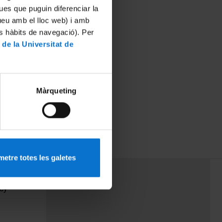
ues que puguin diferenciar la
tueu amb el lloc web) i amb
es hàbits de navegació). Per
 de la Universitat de
Màrqueting
etre totes les galetes
PEU 3
Contact
cy