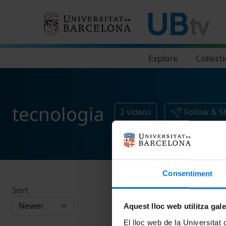
Navegació principal
Explore
Collect
tecnologia
2
videos
Follow & S
Consentiment
Sort
Aquest lloc web utilitza gal
El lloc web de la Universitat 