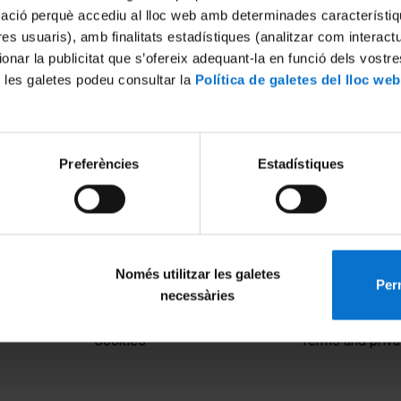
mació perquè accediu al lloc web amb determinades característiq
tres usuaris), amb finalitats estadístiques (analitzar com interac
ionar la publicitat que s’ofereix adequant-la en funció dels vostr
 les galetes podeu consultar la
Política de galetes del lloc web
Preferències
Estadístiques
o tecnológico
011
Només utilitzar les galetes
Perm
necessàries
MENÚ PEU 1
PEU 2
Legal notice
About UBtv
Cookies
Terms and priva