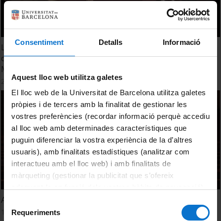
Consentiment
Detalls
Informació
Lliurament dels títols de doctor 2010 per la UB, lliurament
del XV Premi Claustre de Doctors i conferiment de la
Medalla d'Or a la Fundació Vicente Ferrer
Aquest lloc web utilitza galetes
25 May, 2012
El lloc web de la Universitat de Barcelona utilitza galetes
pròpies i de tercers amb la finalitat de gestionar les
vostres preferències (recordar informació perquè accediu
al lloc web amb determinades característiques que
puguin diferenciar la vostra experiència de la d’altres
usuaris), amb finalitats estadístiques (analitzar com
interactueu amb el lloc web) i amb finalitats de
màrqueting (gestionar la publicitat que s’ofereix
adequant-la en funció dels vostres hàbits de navegació).
Acte de cloenda del curs d'Estudis Hispànics 2011-2012
Per obtenir més informació sobre les galetes podeu
Selecció
consultar la
Política de galetes del lloc web de la
17 May, 2012
Requeriments
de