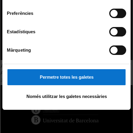
Universitat de Barcelona
.
consentiment
Preferències
Estadístiques
Màrqueting
Acte de commemoració dels 20 anys del Postgrau en
Atenció Prehospitalària Urgent
Permetre totes les galetes
27 March, 2012
Només utilitzar les galetes necessàries