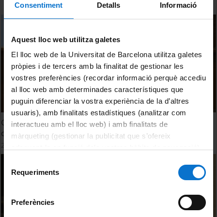
Consentiment
Detalls
Informació
Aquest lloc web utilitza galetes
El lloc web de la Universitat de Barcelona utilitza galetes
pròpies i de tercers amb la finalitat de gestionar les
vostres preferències (recordar informació perquè accediu
al lloc web amb determinades característiques que
puguin diferenciar la vostra experiència de la d’altres
usuaris), amb finalitats estadístiques (analitzar com
Caracterització a la nanoescala per a l’exploració del
interactueu amb el lloc web) i amb finalitats de
cosmos: EELS de meteorits
màrqueting (gestionar la publicitat que s’ofereix
22 June, 2021
adequant-la en funció dels vostres hàbits de navegació).
Per obtenir més informació sobre les galetes podeu
Selecció
consultar la
Política de galetes del lloc web de la
Requeriments
de
Universitat de Barcelona
.
consentiment
Preferències