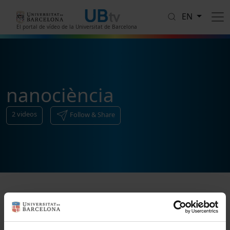
Skip to main content
EN
El portal de vídeo de la Universitat de Barcelona
nanociència
2
videos
Follow & Share
Sort