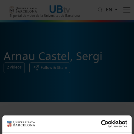
Skip to main content
EN
El portal de vídeo de la Universitat de Barcelona
Arnau Castel, Sergi
2
videos
Follow & Share
Sort