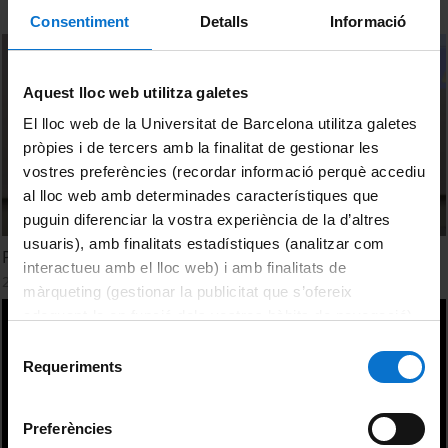
Consentiment
Detalls
Informació
Aquest lloc web utilitza galetes
El lloc web de la Universitat de Barcelona utilitza galetes
pròpies i de tercers amb la finalitat de gestionar les
vostres preferències (recordar informació perquè accediu
al lloc web amb determinades característiques que
puguin diferenciar la vostra experiència de la d’altres
usuaris), amb finalitats estadístiques (analitzar com
Planificació territorial i governança de l'aigua. Col·loqui
interactueu amb el lloc web) i amb finalitats de
24 May, 2018
màrqueting (gestionar la publicitat que s’ofereix
adequant-la en funció dels vostres hàbits de navegació).
Per obtenir més informació sobre les galetes podeu
Selecció
consultar la
Política de galetes del lloc web de la
Requeriments
de
Universitat de Barcelona
.
consentiment
Preferències