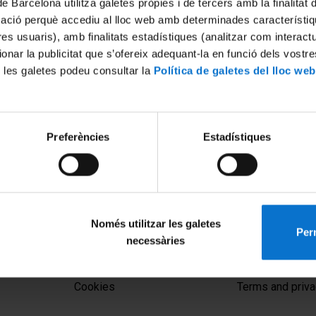
de Barcelona utilitza galetes pròpies i de tercers amb la finalitat
mació perquè accediu al lloc web amb determinades característiq
tres usuaris), amb finalitats estadístiques (analitzar com interac
ionar la publicitat que s’ofereix adequant-la en funció dels vostr
 les galetes podeu consultar la
Política de galetes del lloc web
Preferències
Estadístiques
igua (I). Col·loqui
Només utilitzar les galetes
Perm
necessàries
MENÚ PEU 1
PEU 2
Legal notice
About UBtv
Cookies
Terms and priva