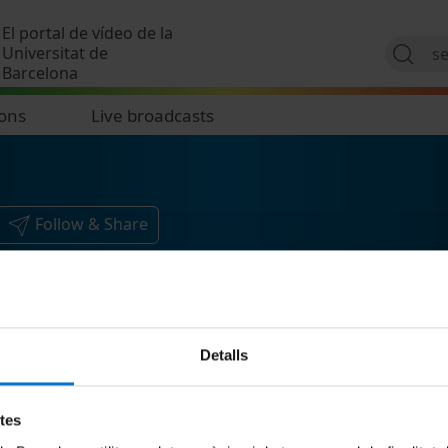
Skip to main content
El portal de vídeo de la
Universitat de
Barcelona
ions
Live broadcasts
Follow & Share
Detalls
etes