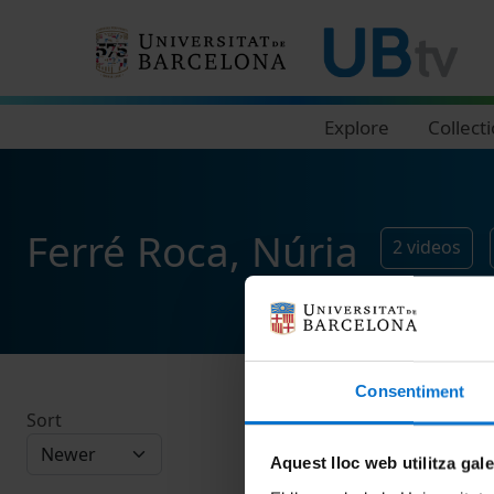
Navegació principal
Explore
Collect
Ferré Roca, Núria
2
videos
Consentiment
Sort
Aquest lloc web utilitza gal