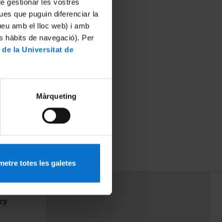
 de gestionar les vostres
ues que puguin diferenciar la
tueu amb el lloc web) i amb
es hàbits de navegació). Per
 de la Universitat de
Màrqueting
etre totes les galetes
PEU 3
Contact
cy