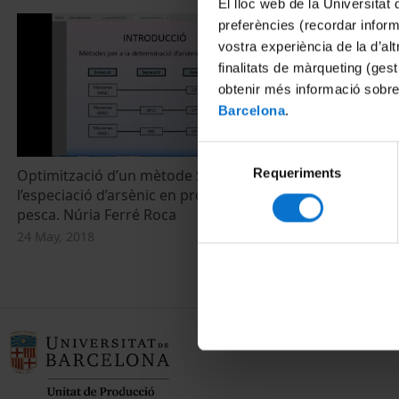
El lloc web de la Universitat 
preferències (recordar infor
vostra experiència de la d’al
finalitats de màrqueting (gest
obtenir més informació sobre
Barcelona
.
Selecció
Requeriments
de
Optimització d’un mètode SPE per a
Química de l'a
l’especiació d’arsènic en productes de la
consentiment
24 May, 2018
pesca. Núria Ferré Roca
24 May, 2018