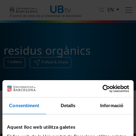
Skip to main content
EN
El portal de vídeo de la Universitat de Barcelona
residus orgànics
1
videos
Follow & Share
Consentiment
Detalls
Informació
Sort
Aquest lloc web utilitza galetes