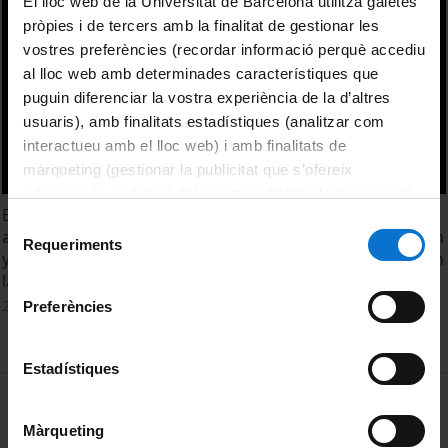
El lloc web de la Universitat de Barcelona utilitza galetes
pròpies i de tercers amb la finalitat de gestionar les
vostres preferències (recordar informació perquè accediu
al lloc web amb determinades característiques que
puguin diferenciar la vostra experiència de la d’altres
usuaris), amb finalitats estadístiques (analitzar com
interactueu amb el lloc web) i amb finalitats de
màrqueting (gestionar la publicitat que s’ofereix
adequant-la en funció dels vostres hàbits de navegació).
Efecto del pH y la temperatura en la fermentación
Per obtenir més informació sobre les galetes podeu
Selecció
acidogénica de residuos orgánicos sobre la concentración
consultar la
Política de galetes del lloc web de la
Requeriments
de
y composición de los ácidos grasos volátiles generados en
Universitat de Barcelona
.
consentiment
la fracción líquida. Carme Vidal Antich i Yen Keong Cheah
24 May, 2018
Preferències
Estadístiques
MENÚ PEU 1
Legal notice
Cookies
Màrqueting