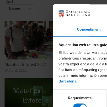
Sort
Consentiment
Aquest lloc web utilitza gal
El lloc web de la Universitat 
preferències (recordar infor
vostra experiència de la d’al
Matefest-Infofest 2022
Matefest Inf
finalitats de màrqueting (gest
27 April, 2022
18 April, 2018
obtenir més informació sobre
Barcelona
.
Selecció
Requeriments
de
consentiment