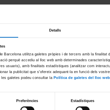
Detalls
etes
de Barcelona utilitza galetes pròpies i de tercers amb la finalitat
mació perquè accediu al lloc web amb determinades característiq
tres usuaris), amb finalitats estadístiques (analitzar com interac
ofest 2018
Matefest Infofest 2017
ionar la publicitat que s’ofereix adequant-la en funció dels vostr
5 May, 2017
 les galetes podeu consultar la
Política de galetes del lloc web
Preferències
Estadístiques