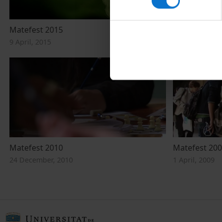
Matefest 2015
MateFest 20
9 April, 2015
1 April, 2014
Matefest 2010
Matefest 20
24 December, 2010
1 April, 2009