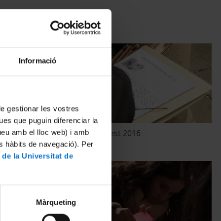
Informació
 de gestionar les vostres
ues que puguin diferenciar la
tueu amb el lloc web) i amb
Matefest Infofest 2016
es hàbits de navegació). Per
18 March, 2016
 de la Universitat de
Màrqueting