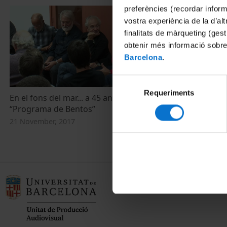
preferències (recordar infor
vostra experiència de la d’al
finalitats de màrqueting (gest
obtenir més informació sobre
Barcelona
.
Selecció
Requeriments
de
En el fons del mar... a 45 anys del
consentiment
“Programa de Bentos”
21 November, 2017