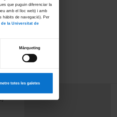
ues que puguin diferenciar la
tueu amb el lloc web) i amb
es hàbits de navegació). Per
 de la Universitat de
Màrqueting
etre totes les galetes
PEU 3
Contact
cy