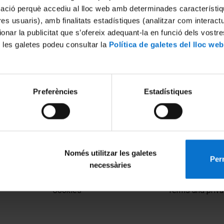
mació perquè accediu al lloc web amb determinades característiq
tres usuaris), amb finalitats estadístiques (analitzar com interac
ionar la publicitat que s’ofereix adequant-la en funció dels vostr
 les galetes podeu consultar la
Política de galetes del lloc web
Preferències
Estadístiques
Només utilitzar les galetes
Perm
necessàries
MENÚ PEU 1
PEU 2
Legal notice
About UBtv
Cookies
Terms and priva