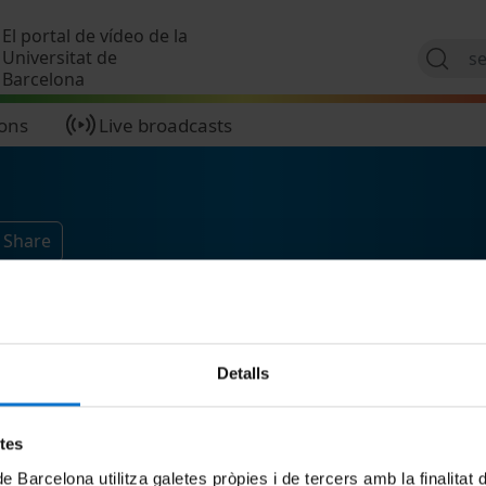
Skip to main content
El portal de vídeo de la
Universitat de
Barcelona
ions
Live broadcasts
 Share
Detalls
etes
de Barcelona utilitza galetes pròpies i de tercers amb la finalitat