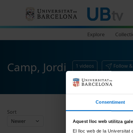
Navegació principal
Explore
Collect
Camp, Jordi
1
videos
Follow &
Consentiment
Sort
Aquest lloc web utilitza gal
El lloc web de la Universitat 