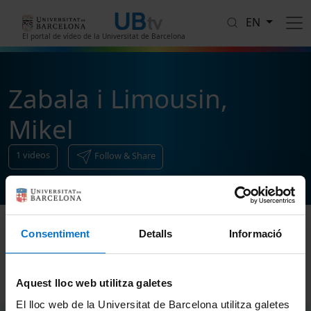
Skip to main content
EN
El portal de vídeo de la Universitat de Barcelona
Zabala i Limousin,
Mikel
1
videos
Follow & Share
Consentiment
Detalls
Informació
Sort
Aquest lloc web utilitza galetes
El lloc web de la Universitat de Barcelona utilitza galetes