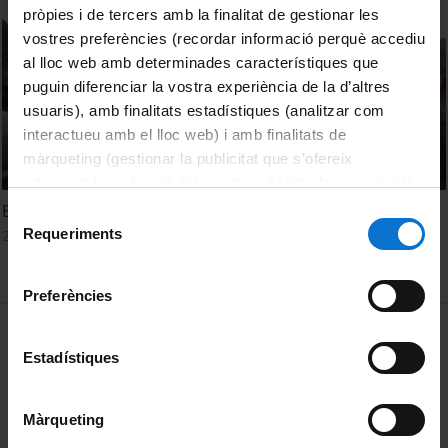
pròpies i de tercers amb la finalitat de gestionar les
vostres preferències (recordar informació perquè accediu
al lloc web amb determinades característiques que
puguin diferenciar la vostra experiència de la d’altres
usuaris), amb finalitats estadístiques (analitzar com
interactueu amb el lloc web) i amb finalitats de
màrqueting (gestionar la publicitat que s’ofereix
adequant-la en funció dels vostres hàbits de navegació).
Per obtenir més informació sobre les galetes podeu
En el fons del mar... a 45 anys del “Programa de Bentos”
Selecció
consultar la
Política de galetes del lloc web de la
Requeriments
21 November, 2017
de
Universitat de Barcelona
.
consentiment
Preferències
MENÚ PEU 1
Legal notice
Estadístiques
Cookies
PEU 2
About UBtv
Màrqueting
Terms and privacy