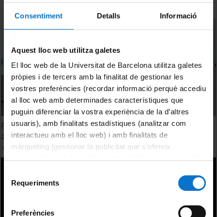
Consentiment
Detalls
Informació
Aquest lloc web utilitza galetes
El lloc web de la Universitat de Barcelona utilitza galetes
pròpies i de tercers amb la finalitat de gestionar les
vostres preferències (recordar informació perquè accediu
al lloc web amb determinades característiques que
puguin diferenciar la vostra experiència de la d’altres
usuaris), amb finalitats estadístiques (analitzar com
Producció de bioplàstics mitjançant corrents riques en
interactueu amb el lloc web) i amb finalitats de
àcids grassos volàtils. Sergi Peña Picola
màrqueting (gestionar la publicitat que s’ofereix
15 June, 2022
adequant-la en funció dels vostres hàbits de navegació).
Per obtenir més informació sobre les galetes podeu
Selecció
consultar la
Política de galetes del lloc web de la
Requeriments
de
Universitat de Barcelona
.
consentiment
Preferències