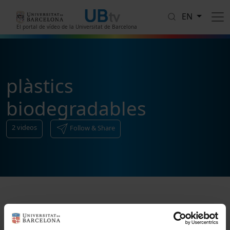
Skip to main content
EN
El portal de vídeo de la Universitat de Barcelona
plàstics
biodegradables
2
videos
Follow & Share
Sort