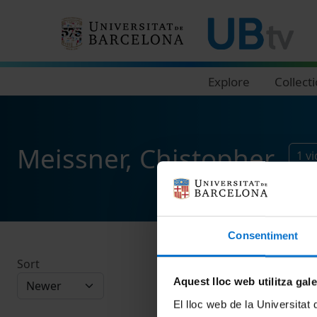
Navegació principal
Explore
Collect
Meissner, Chistopher
1
v
Consentiment
Sort
Aquest lloc web utilitza gal
El lloc web de la Universitat 