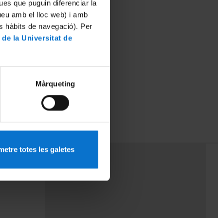
ues que puguin diferenciar la
tueu amb el lloc web) i amb
es hàbits de navegació). Per
 de la Universitat de
Màrqueting
etre totes les galetes
PEU 3
Contact
cy