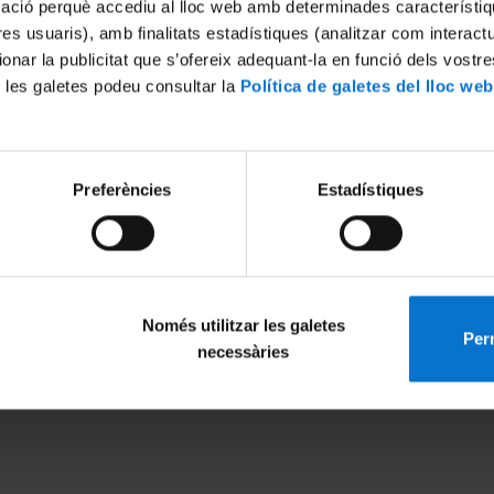
mació perquè accediu al lloc web amb determinades característiq
tres usuaris), amb finalitats estadístiques (analitzar com interac
ionar la publicitat que s’ofereix adequant-la en funció dels vostr
 les galetes podeu consultar la
Política de galetes del lloc web
Preferències
Estadístiques
Només utilitzar les galetes
Perm
MENÚ PEU 1
PEU 2
necessàries
Legal notice
About UBtv
Cookies
Terms and priva