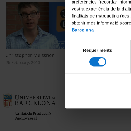
preferències (recordar infor
vostra experiència de la d’al
finalitats de màrqueting (gest
obtenir més informació sobre
Barcelona
.
Selecció
Requeriments
de
Christopher Meissner
consentiment
26 February, 2013