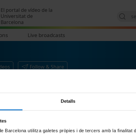
Skip to main content
El portal de vídeo de la
Universitat de
Barcelona
ions
Live broadcasts
ideos
Follow & Share
Detalls
etes
de Barcelona utilitza galetes pròpies i de tercers amb la finalitat