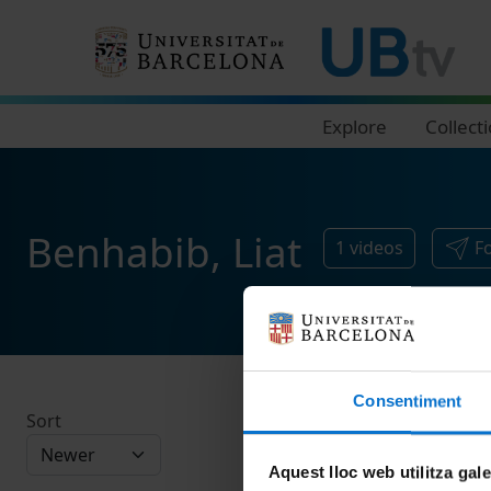
Navegació principal
Explore
Collect
Benhabib, Liat
1
videos
F
Consentiment
Sort
Aquest lloc web utilitza gal