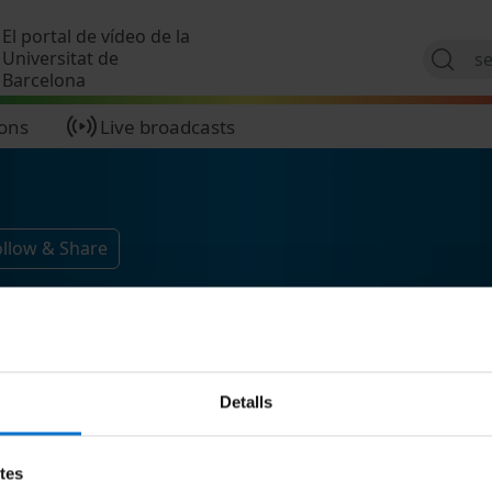
Skip to main content
El portal de vídeo de la
Universitat de
Barcelona
ions
Live broadcasts
ollow & Share
Detalls
etes