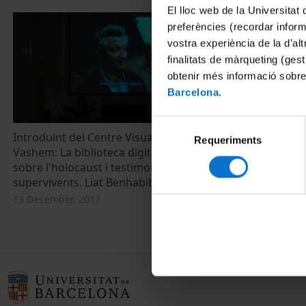
El lloc web de la Universitat 
preferències (recordar infor
vostra experiència de la d’al
finalitats de màrqueting (gest
obtenir més informació sobre
Barcelona
.
Selecció
Introduint del Centre Visual de Yad
Requeriments
de
Vashem: La biblioteca digital de pel·lícules
consentiment
sobre l'holocaust i testimonis de
supervivents. Liat Benhabib
13 December, 2017