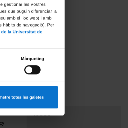
 de gestionar les vostres
ues que puguin diferenciar la
tueu amb el lloc web) i amb
es hàbits de navegació). Per
 de la Universitat de
Màrqueting
etre totes les galetes
PEU 3
Contact
cy