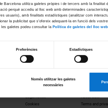
de Barcelona utilitza galetes pròpies i de tercers amb la finalitat
mació perquè accediu al lloc web amb determinades característiq
tres usuaris), amb finalitats estadístiques (analitzar com interac
ionar la publicitat que s’ofereix adequant-la en funció dels vostr
 les galetes podeu consultar la
Política de galetes del lloc web
Preferències
Estadístiques
Només utilitzar les galetes
Perm
necessàries
MENÚ PEU 1
PEU 2
Legal notice
About UBtv
Cookies
Terms and priva