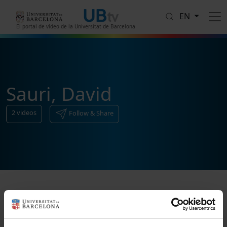
Skip to main content
EN
El portal de vídeo de la Universitat de Barcelona
Sauri, David
2
videos
Follow & Share
Sort