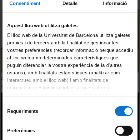
Consentiment
Detalls
Informació
Aquest lloc web utilitza galetes
El lloc web de la Universitat de Barcelona utilitza galetes
pròpies i de tercers amb la finalitat de gestionar les
vostres preferències (recordar informació perquè accediu
al lloc web amb determinades característiques que
puguin diferenciar la vostra experiència de la d’altres
usuaris), amb finalitats estadístiques (analitzar com
Agua, paisaje y patrimonio. Debate del bloque 2
interactueu amb el lloc web) i amb finalitats de
6 October, 2017
màrqueting (gestionar la publicitat que s’ofereix
adequant-la en funció dels vostres hàbits de navegació).
Per obtenir més informació sobre les galetes podeu
Selecció
consultar la
Política de galetes del lloc web de la
Requeriments
de
Universitat de Barcelona
.
consentiment
Preferències