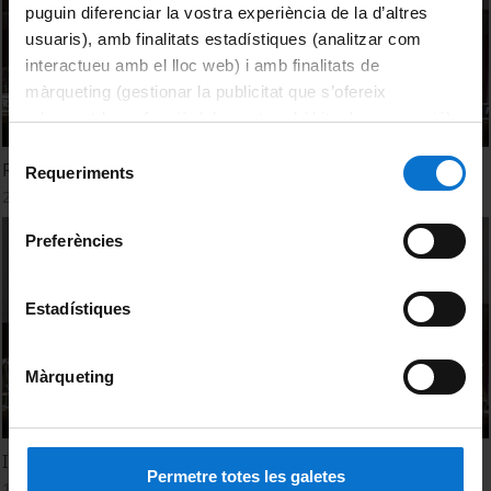
puguin diferenciar la vostra experiència de la d’altres
usuaris), amb finalitats estadístiques (analitzar com
interactueu amb el lloc web) i amb finalitats de
màrqueting (gestionar la publicitat que s’ofereix
adequant-la en funció dels vostres hàbits de navegació).
Per obtenir més informació sobre les galetes podeu
Selecció
Reportatge de la VI Jornada Ambiental (versió curta)
consultar la
Política de galetes del lloc web de la
Requeriments
de
28 September, 2017
Universitat de Barcelona
.
consentiment
Preferències
Estadístiques
Màrqueting
Inauguració VI Jornada Ambiental
Permetre totes les galetes
12 June, 2017