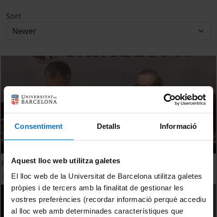
Sort
Consentiment
Detalls
Informació
Aquest lloc web utilitza galetes
Reportatge de la VI Jornada Ambiental
28 September, 2017
El lloc web de la Universitat de Barcelona utilitza galetes
pròpies i de tercers amb la finalitat de gestionar les
vostres preferències (recordar informació perquè accediu
al lloc web amb determinades característiques que