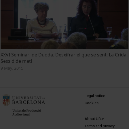
XXVI Seminari de Duoda. Desxifrar el que se sent: La Crida.
Sessió de matí
9 May, 2015
MENÚ PEU 1
Legal notice
Cookies
PEU 2
About UBtv
Terms and privacy