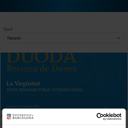
Sort
XXXVI Seminari Públic Internacional DUODA. La Virginitat
9 May, 2025