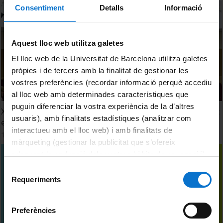
Consentiment
Detalls
Informació
Aquest lloc web utilitza galetes
El lloc web de la Universitat de Barcelona utilitza galetes
pròpies i de tercers amb la finalitat de gestionar les
vostres preferències (recordar informació perquè accediu
al lloc web amb determinades característiques que
puguin diferenciar la vostra experiència de la d’altres
XXXIV Seminari Públic Internacional DUODA. La vaginalitat
usuaris), amb finalitats estadístiques (analitzar com
escollida. Primera jornada
interactueu amb el lloc web) i amb finalitats de
12 May, 2023
màrqueting (gestionar la publicitat que s’ofereix
adequant-la en funció dels vostres hàbits de navegació).
Per obtenir més informació sobre les galetes podeu
Selecció
consultar la
Política de galetes del lloc web de la
Requeriments
de
Universitat de Barcelona
.
consentiment
Preferències