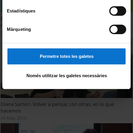
Estadístiques
En la morada quieta, tejiendo y riendo. La casa en los
recuerdos de infancia de las escritoras
Màrqueting
17 May, 2017
Permetre totes les galetes
Només utilitzar les galetes necessàries
Diana Sartori. Volver a pensar, con otras, en lo que
hacemos
24 May, 2016