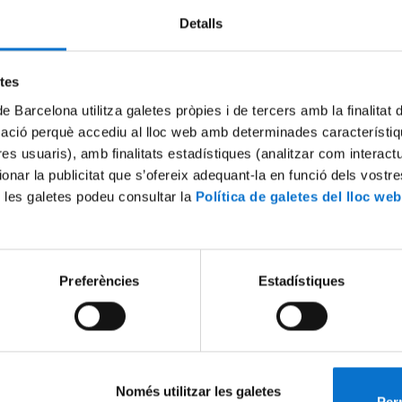
Detalls
etes
de Barcelona utilitza galetes pròpies i de tercers amb la finalitat
mació perquè accediu al lloc web amb determinades característiq
tres usuaris), amb finalitats estadístiques (analitzar com interac
ionar la publicitat que s’ofereix adequant-la en funció dels vostr
 les galetes podeu consultar la
Política de galetes del lloc web
infantil amb perspectiva de
Taula Rodona "Governança U
Participació Ciutadana"
17 July, 2017
Preferències
Estadístiques
Només utilitzar les galetes
Perm