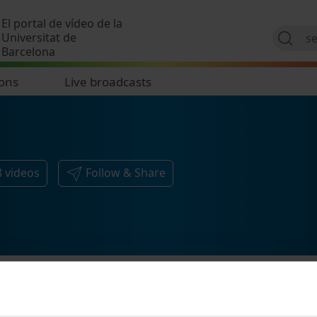
Skip to main content
El portal de vídeo de la
Universitat de
Barcelona
ions
Live broadcasts
8
videos
Follow & Share