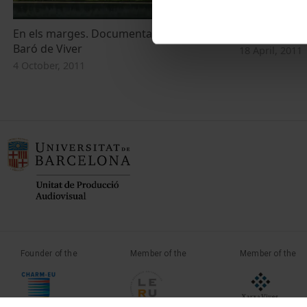
En els marges. Documental del barri de
El Barri, Bar
Baró de Viver
18 April, 2011
4 October, 2011
Founder of the
Member of the
Member of the