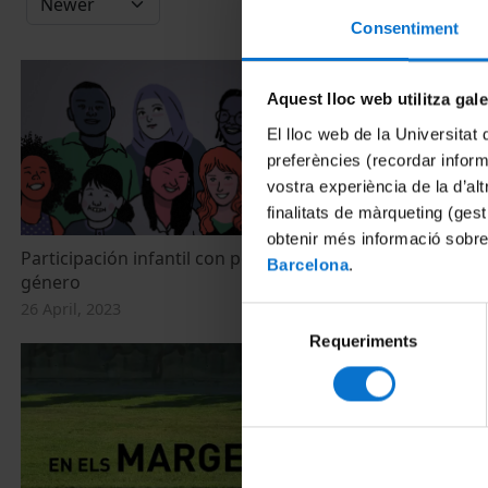
Consentiment
Aquest lloc web utilitza gal
El lloc web de la Universitat 
preferències (recordar infor
vostra experiència de la d’al
finalitats de màrqueting (gest
obtenir més informació sobre
Participación infantil con perspectiva de
Participació 
Barcelona
.
género
gènere
26 April, 2023
26 April, 2023
Selecció
Requeriments
de
consentiment