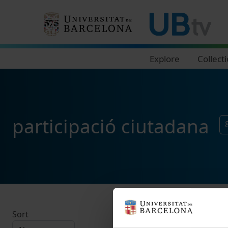
Navegació principal
Explore
Collect
participació ciutadana
Sort