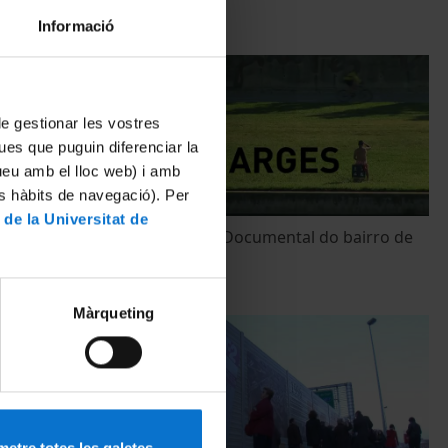
Informació
 de gestionar les vostres
ues que puguin diferenciar la
tueu amb el lloc web) i amb
es hàbits de navegació). Per
 de la Universitat de
rbana i
Nas margens. Documental do bairro de
Baró de Viver
4 October, 2011
Màrqueting
etre totes les galetes