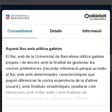
26 March, 2019
Consentiment
Detalls
Informació
Aquest lloc web utilitza galetes
El lloc web de la Universitat de Barcelona utilitza galetes
Per què la UB ?
pròpies i de tercers amb la finalitat de gestionar les
21 March, 2019
vostres preferències (recordar informació perquè accediu
al lloc web amb determinades característiques que
puguin diferenciar la vostra experiència de la d’altres
usuaris), amb finalitats estadístiques (analitzar com
interactueu amb el lloc web) i amb finalitats de
màrqueting (gestionar la publicitat que s’ofereix
adequant-la en funció dels vostres hàbits de navegació).
Per obtenir més informació sobre les galetes podeu