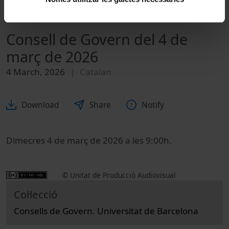
Consell de Govern del 4 de
març de 2026
4 March, 2026
Catalan
Download
Share
Notify
Dimecres 4 de març de 2026 a les 9:00h.
© Unitat de Producció Audiovisual
Col·lecció
Consells de Govern. Universitat de Barcelona