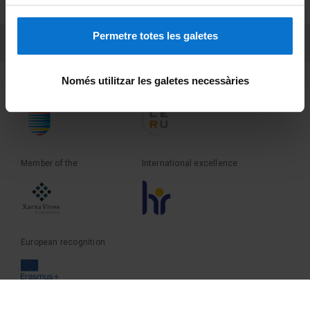
Terms and privacy
Permetre totes les galetes
PEU 3
Contact
Només utilitzar les galetes necessàries
Founder of the
Member of the
Member of the
International excellence
European recognition