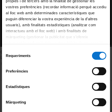
pròpies i de tercers amb la finalitat de gestionar les
vostres preferències (recordar informació perquè accediu
al lloc web amb determinades característiques que
puguin diferenciar la vostra experiència de la d’altres
usuaris), amb finalitats estadístiques (analitzar com
interactueu amb el lloc web) i amb finalitats de
màrqueting (gestionar la publicitat que s’ofereix
adequant-la en funció dels vostres hàbits de navegació).
Per obtenir més informació sobre les galetes podeu
Selecció
Quan demanes un desig... Walt Disney in Catalan
consultar la
Política de galetes del lloc web de la
Requeriments
de
Language
Universitat de Barcelona
.
consentiment
15 March, 2017
Preferències
MENÚ PEU 1
Estadístiques
Legal notice
Cookies
Màrqueting
PEU 2
About UBtv