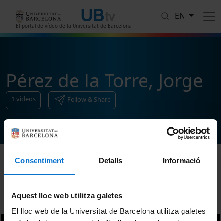
Skip to main content
EN
El portal de vídeo de la Universitat de Barcelona
Pérez de la Torre, Jorge
1
videos
Follow & Share
Consentiment
Detalls
Informació
Sort
Aquest lloc web utilitza galetes
El lloc web de la Universitat de Barcelona utilitza galetes