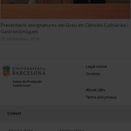
Presentació assignatures del Grau en Ciències Culinàries i
Gastronòmiques
25 September, 2014
MENÚ PEU 1
Legal notice
Cookies
PEU 2
About UBtv
Terms and privacy
PEU 3
Contact