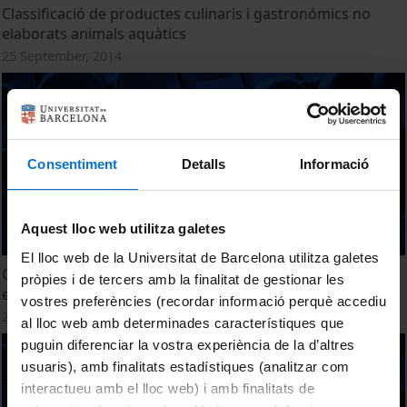
Classificació de productes culinaris i gastronómics no
elaborats animals aquàtics
25 September, 2014
Consentiment
Detalls
Informació
Aquest lloc web utilitza galetes
El lloc web de la Universitat de Barcelona utilitza galetes
Classificació de productes culinaris i gastronómics no
pròpies i de tercers amb la finalitat de gestionar les
elaborats derivats
vostres preferències (recordar informació perquè accediu
25 September, 2014
al lloc web amb determinades característiques que
puguin diferenciar la vostra experiència de la d’altres
usuaris), amb finalitats estadístiques (analitzar com
interactueu amb el lloc web) i amb finalitats de