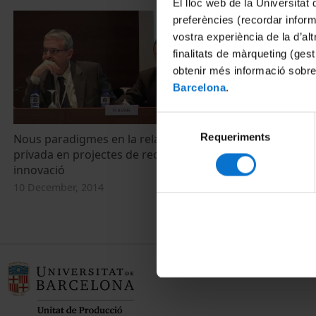
El lloc web de la Universitat 
preferències (recordar infor
vostra experiència de la d’al
finalitats de màrqueting (gest
obtenir més informació sobre
Barcelona
.
Selecció
Requeriments
de
Nous paradigmes en la relació público-
privada en projectes de recerca i
consentiment
innovació
10 December, 2014