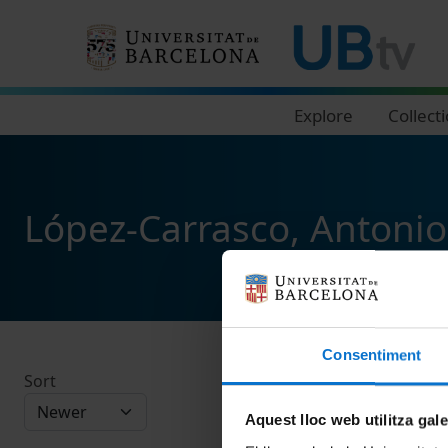
Navegació principal
Explore
Collect
López-Carrasco, Antonio
Consentiment
Sort
Aquest lloc web utilitza gal