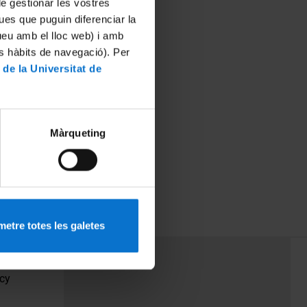
 de gestionar les vostres
ues que puguin diferenciar la
tueu amb el lloc web) i amb
es hàbits de navegació). Per
 de la Universitat de
Màrqueting
etre totes les galetes
PEU 3
Contact
cy