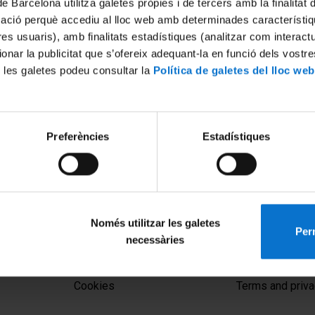
de Barcelona utilitza galetes pròpies i de tercers amb la finalitat
mació perquè accediu al lloc web amb determinades característiq
tres usuaris), amb finalitats estadístiques (analitzar com interac
ionar la publicitat que s’ofereix adequant-la en funció dels vostr
 les galetes podeu consultar la
Política de galetes del lloc web
Preferències
Estadístiques
Només utilitzar les galetes
Perm
necessàries
MENÚ PEU 1
PEU 2
Legal notice
About UBtv
Cookies
Terms and priva