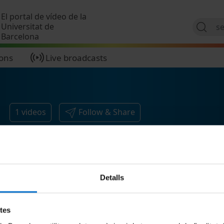
Skip to main content
El portal de vídeo de la
Universitat de
Barcelona
ions
Live broadcasts
1
videos
Follow & Share
Detalls
etes