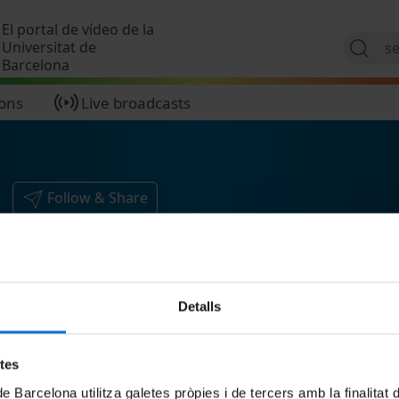
Skip to main content
El portal de vídeo de la
Universitat de
Barcelona
ions
Live broadcasts
Follow & Share
Detalls
etes
de Barcelona utilitza galetes pròpies i de tercers amb la finalitat