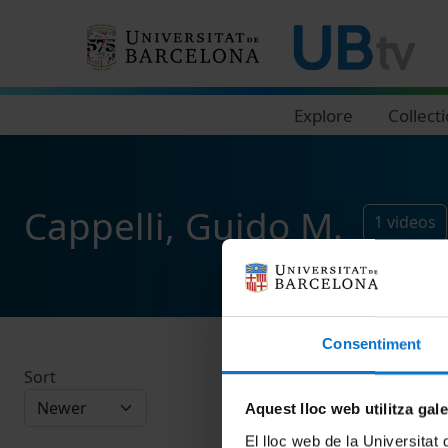
Navegació principal
Explore
Collect
Cappelli, Guido M.
1
videos
Consentiment
Sort
Aquest lloc web utilitza gal
El lloc web de la Universitat 