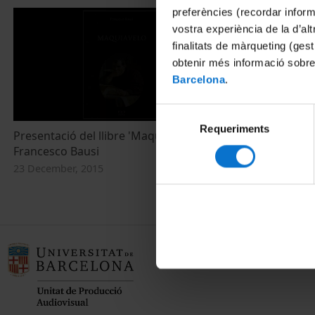
preferències (recordar infor
vostra experiència de la d’al
finalitats de màrqueting (gest
obtenir més informació sobre
Barcelona
.
Selecció
Requeriments
de
Presentació del llibre 'Maquiavelo', de
consentiment
Francesco Bausi
23 December, 2015