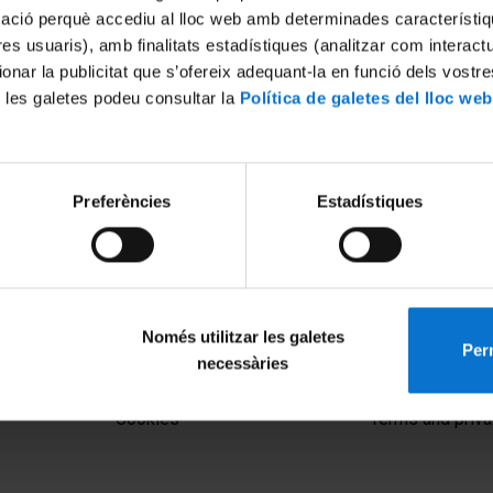
mació perquè accediu al lloc web amb determinades característiq
tres usuaris), amb finalitats estadístiques (analitzar com interac
ionar la publicitat que s’ofereix adequant-la en funció dels vostr
 les galetes podeu consultar la
Política de galetes del lloc web
Preferències
Estadístiques
Només utilitzar les galetes
Perm
necessàries
MENÚ PEU 1
PEU 2
Legal notice
About UBtv
Cookies
Terms and priva