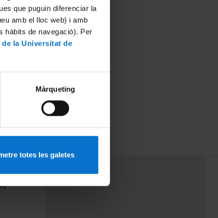
ues que puguin diferenciar la
tueu amb el lloc web) i amb
es hàbits de navegació). Per
 de la Universitat de
Màrqueting
etre totes les galetes
PEU 3
Contact
cy