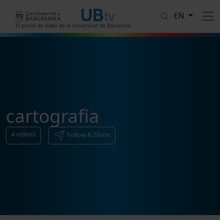
Skip to main content
EN
El portal de vídeo de la Universitat de Barcelona
cartografia
4
videos
Follow & Share