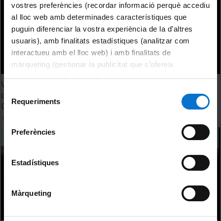
vostres preferències (recordar informació perquè accediu
al lloc web amb determinades característiques que
puguin diferenciar la vostra experiència de la d’altres
usuaris), amb finalitats estadístiques (analitzar com
interactueu amb el lloc web) i amb finalitats de
màrqueting (gestionar la publicitat que s’ofereix
adequant-la en funció dels vostres hàbits de navegació).
Visualizing alternative cartographies of artistic exchange
Per obtenir més informació sobre les galetes podeu
Selecció
during the Global Sixties: El Corno Emplumado, Mexico
consultar la
Política de galetes del lloc web de la
Requeriments
de
City, 1962-69
Universitat de Barcelona
.
consentiment
11 May, 2016
Preferències
Estadístiques
Màrqueting