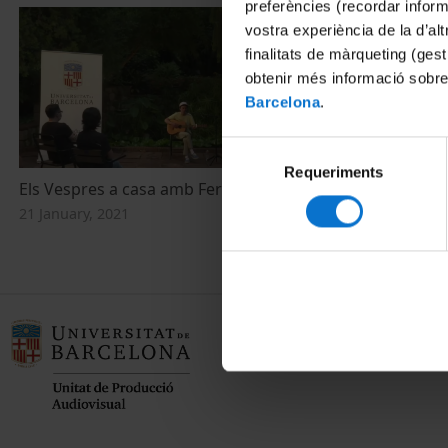
preferències (recordar infor
vostra experiència de la d’al
finalitats de màrqueting (gest
obtenir més informació sobre
Barcelona
.
Selecció
Requeriments
de
Els Vespres a casa amb Ferran Palau
consentiment
21 January, 2021