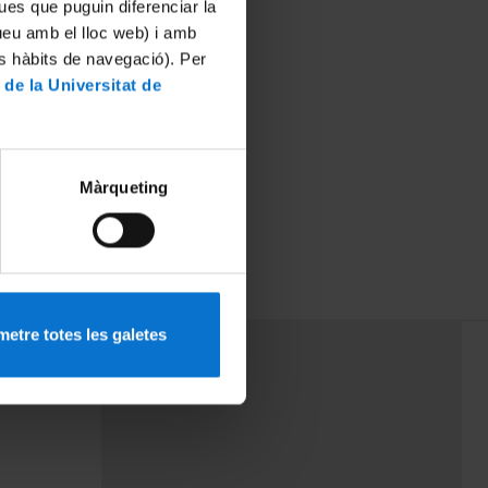
ues que puguin diferenciar la
tueu amb el lloc web) i amb
es hàbits de navegació). Per
 de la Universitat de
Màrqueting
etre totes les galetes
PEU 3
Contact
cy