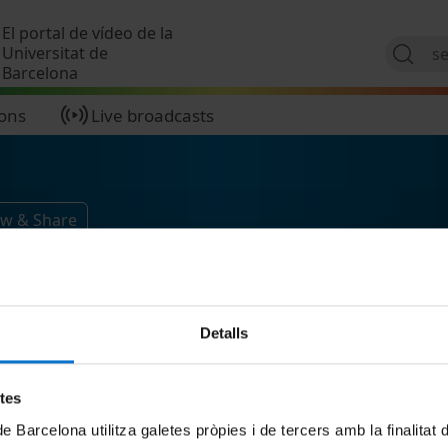
Skip to main content
El portal de vídeo de la
Universitat de
Barcelona
ions
Live broadcasts
ow & Share
Detalls
etes
de Barcelona utilitza galetes pròpies i de tercers amb la finalitat