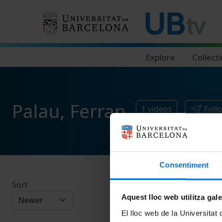
Navegació principal
Explore
Collect
Palau, Ferran
1
videos
Foll
Consentiment
Sort
Aquest lloc web utilitza gal
El lloc web de la Universitat 