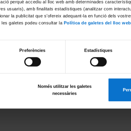
mació perquè accediu al lloc web amb determinades característiq
tres usuaris), amb finalitats estadístiques (analitzar com interac
ionar la publicitat que s’ofereix adequant-la en funció dels vostr
 les galetes podeu consultar la
Política de galetes del lloc web
Preferències
Estadístiques
Només utilitzar les galetes
Perm
MENÚ PEU 1
PEU 2
necessàries
Legal notice
About UBtv
Cookies
Terms and priva