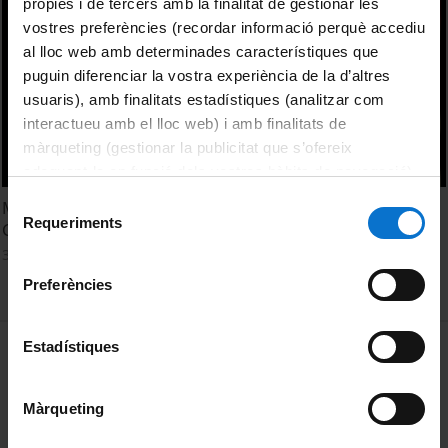
pròpies i de tercers amb la finalitat de gestionar les
vostres preferències (recordar informació perquè accediu
al lloc web amb determinades característiques que
puguin diferenciar la vostra experiència de la d’altres
usuaris), amb finalitats estadístiques (analitzar com
interactueu amb el lloc web) i amb finalitats de
màrqueting (gestionar la publicitat que s’ofereix
adequant-la en funció dels vostres hàbits de navegació).
Per obtenir més informació sobre les galetes podeu
Selecció
M. Carme Verdaguer, Directora de la Fundació Bosch i
consultar la
Política de galetes del lloc web de la
Requeriments
de
Gimpera
Universitat de Barcelona
.
consentiment
31 January, 2011
Preferències
MENÚ PEU 1
Estadístiques
Legal notice
Cookies
Màrqueting
PEU 2
About UBtv