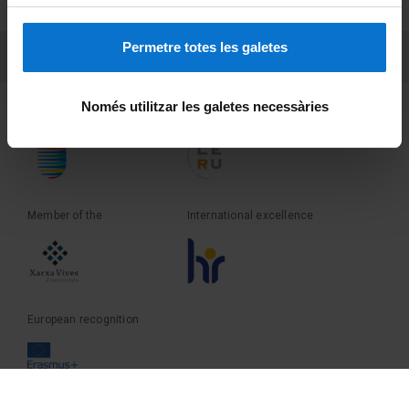
Terms and privacy
Permetre totes les galetes
PEU 3
Contact
Només utilitzar les galetes necessàries
Founder of the
Member of the
Member of the
International excellence
European recognition