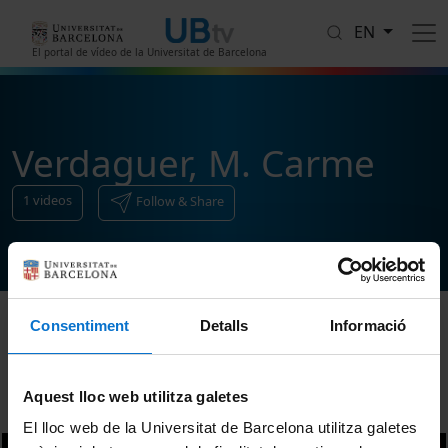
Skip to main content
EN
El portal de vídeo de la Universitat de Barcelona
Verdaguer, M. Carme
1
videos
Follow & Share
Consentiment
Detalls
Informació
Sort
Aquest lloc web utilitza galetes
El lloc web de la Universitat de Barcelona utilitza galetes