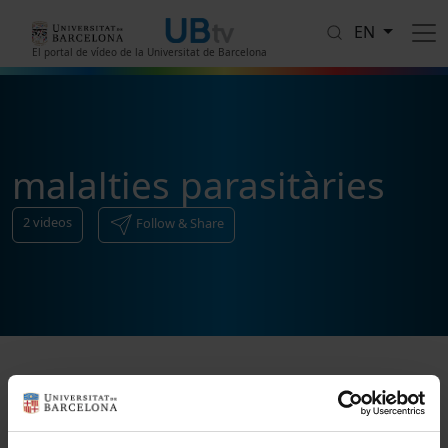
Skip to main content
EN
El portal de vídeo de la Universitat de Barcelona
malalties parasitàries
2
videos
Follow & Share
Sort