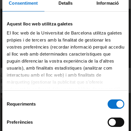
Consentiment
Detalls
Informació
Aquest lloc web utilitza galetes
El lloc web de la Universitat de Barcelona utilitza galetes
pròpies i de tercers amb la finalitat de gestionar les
vostres preferències (recordar informació perquè accediu
al lloc web amb determinades característiques que
puguin diferenciar la vostra experiència de la d’altres
usuaris), amb finalitats estadístiques (analitzar com
¿Cómo encontrar un nuevo fármaco para combatir
interactueu amb el lloc web) i amb finalitats de
parásitos?
màrqueting (gestionar la publicitat que s’ofereix
1 April, 2009
adequant-la en funció dels vostres hàbits de navegació).
Per obtenir més informació sobre les galetes podeu
Selecció
consultar la
Política de galetes del lloc web de la
Requeriments
de
Universitat de Barcelona
.
consentiment
Preferències