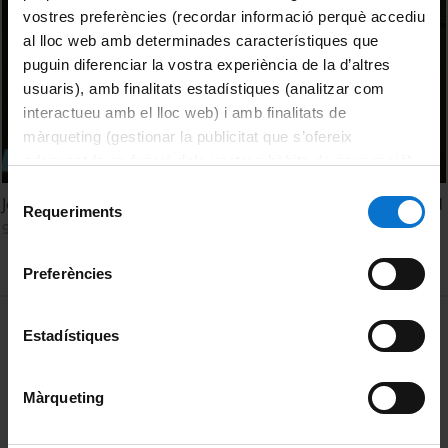
vostres preferències (recordar informació perquè accediu
al lloc web amb determinades característiques que
puguin diferenciar la vostra experiència de la d’altres
usuaris), amb finalitats estadístiques (analitzar com
interactueu amb el lloc web) i amb finalitats de
màrqueting (gestionar la publicitat que s’ofereix
adequant-la en funció dels vostres hàbits de navegació).
Per obtenir més informació sobre les galetes podeu
Selecció
Jornada sobre la intercomprensió lingüística. Stella Erhard
consultar la
Política de galetes del lloc web de la
Requeriments
de
9 December, 2015
Universitat de Barcelona
.
consentiment
Preferències
MENÚ PEU 1
Legal notice
Estadístiques
Cookies
Màrqueting
PEU 2
About UBtv
Terms and privacy