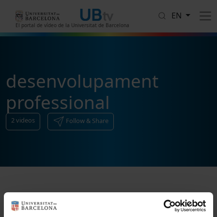
Skip to main content
EN
El portal de vídeo de la Universitat de Barcelona
desenvolupament
professional
2
videos
Follow & Share
Sort