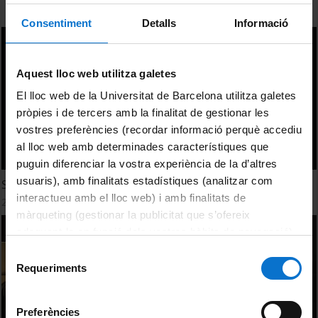
Consentiment
Detalls
Informació
Aquest lloc web utilitza galetes
El lloc web de la Universitat de Barcelona utilitza galetes
pròpies i de tercers amb la finalitat de gestionar les
vostres preferències (recordar informació perquè accediu
al lloc web amb determinades característiques que
puguin diferenciar la vostra experiència de la d’altres
usuaris), amb finalitats estadístiques (analitzar com
Sessió pràctica: Com elaborar un pla de gestió de dades
interactueu amb el lloc web) i amb finalitats de
24 October, 2014
màrqueting (gestionar la publicitat que s’ofereix
adequant-la en funció dels vostres hàbits de navegació).
Per obtenir més informació sobre les galetes podeu
Selecció
consultar la
Política de galetes del lloc web de la
Requeriments
de
Universitat de Barcelona
.
consentiment
Preferències