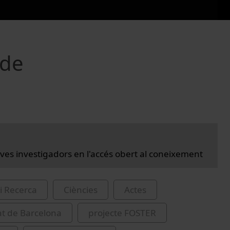
 de
ves investigadors en l'accés obert al coneixement
i Recerca
Ciències
Actes
at de Barcelona
projecte FOSTER