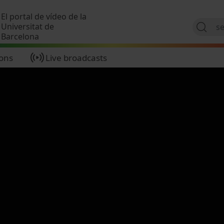
Skip to main content
El portal de vídeo de la
Universitat de
Barcelona
ions
Live broadcasts