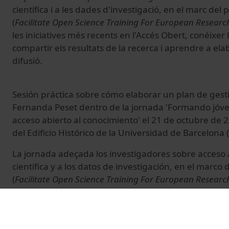
científica i a les dades d'investigació, en el marc del
(
Facilitate Open Science Training For European Researc
les iniciatives més recents en l'Accés Obert, conéixer
compartir els resultats de la recerca i aprendre a el
difusió.
Sesión práctica sobre cómo elaborar un plan de gest
Fernanda Peset dentro de la jornada 'Formando jóve
acceso abierto al conocimiento' el 21 de octubre de
del Edificio Histórico de la Universidad de Barcelona 
La jornada adeçada los investigadores sobre acceso 
científica y a los datos de investigación, en el marco
(
Facilitate Open Science Training For European Researc
las iniciativas más recientes en el Acceso Abierto, co
opciones para compartir los resultados de la investi
elaborar un plan de difusión.