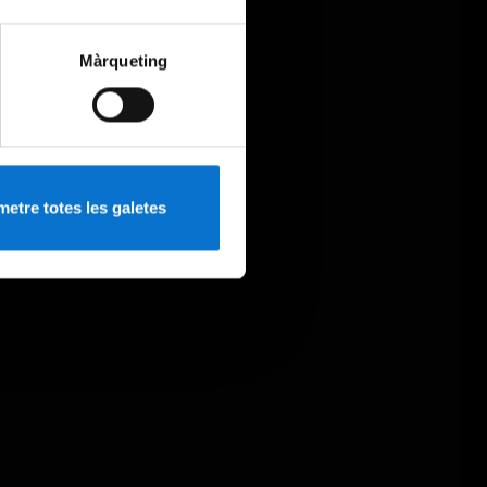
Màrqueting
etre totes les galetes