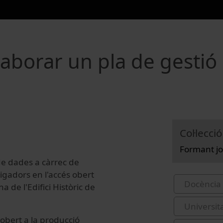
laborar un pla de gestió
Col·lecció
Formant jo
de dades a càrrec de
igadors en l'accés obert
Docència 
 de l'Edifici Històric de
Universit
obert a la producció