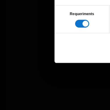
Selecció
Requeriments
de
consentiment