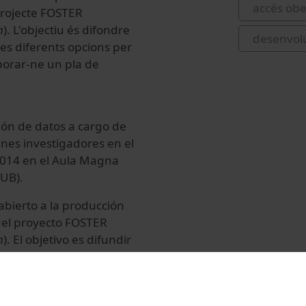
accés obe
 projecte FOSTER
h
). L'objectiu és difondre
desenvol
 les diferents opcions per
aborar-ne un pla de
ión de datos a cargo de
nes investigadores en el
 2014 en el Aula Magna
(UB).
abierto a la producción
 del proyecto FOSTER
h
). El objetivo es difundir
nocer las diferentes
gación y aprender a