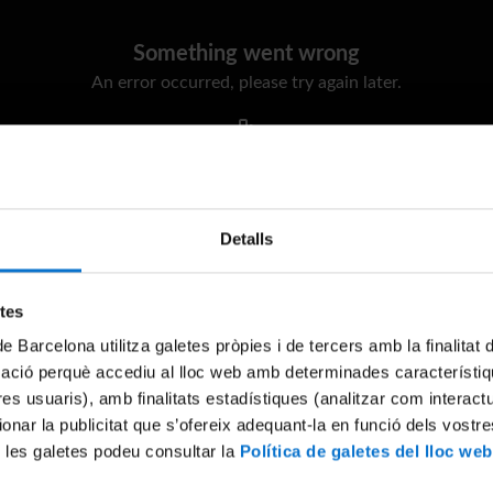
Something went wrong
An error occurred, please try again later.
Try again
Detalls
etes
de Barcelona utilitza galetes pròpies i de tercers amb la finalitat
mació perquè accediu al lloc web amb determinades característiq
tres usuaris), amb finalitats estadístiques (analitzar com interac
ionar la publicitat que s’ofereix adequant-la en funció dels vostr
 les galetes podeu consultar la
Política de galetes del lloc web