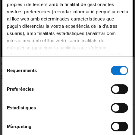
pròpies i de tercers amb la finalitat de gestionar les
vostres preferències (recordar informació perquè accediu
al lloc web amb determinades característiques que
puguin diferenciar la vostra experiència de la d’altres
usuaris), amb finalitats estadístiques (analitzar com
interactueu amb el lloc web) i amb finalitats de
màrqueting (gestionar la publicitat que s’ofereix
adequant-la en funció dels vostres hàbits de navegació).
Per obtenir més informació sobre les galetes podeu
Raw material sources of knapped stone tools from the
Selecció
consultar la
Política de galetes del lloc web de la
excavation of the prehistoric site at Toumba Thessaloniki.
Requeriments
de
Stamatia Karageorgiou
Universitat de Barcelona
.
consentiment
20 October, 2015
Preferències
Estadístiques
MENÚ PEU 1
Legal notice
Cookies
Màrqueting