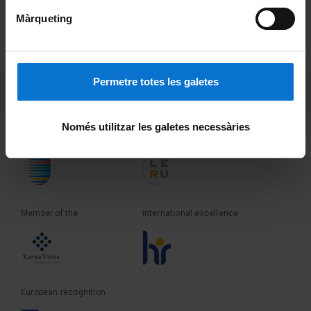
Màrqueting
PEU 2
About UBtv
Terms and privacy
Permetre totes les galetes
PEU 3
Contact
Només utilitzar les galetes necessàries
Founder of the
Member of the
Member of the
International excellence
European recognition