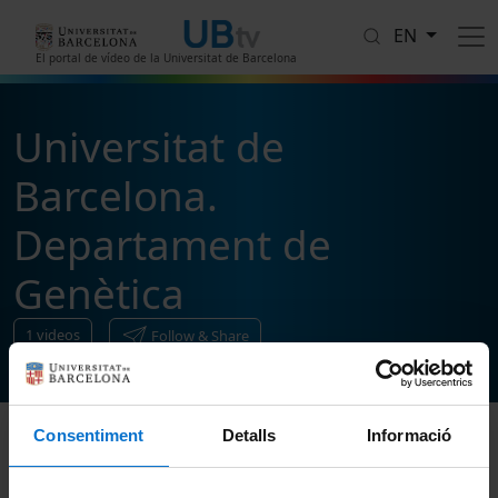
Skip to main content
EN
El portal de vídeo de la Universitat de Barcelona
Universitat de
Barcelona.
Departament de
Genètica
1
videos
Follow & Share
Consentiment
Detalls
Informació
Sort