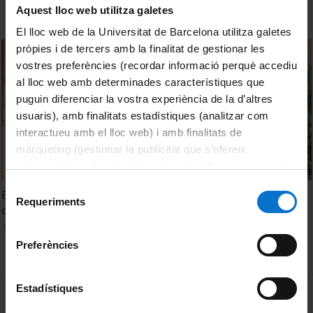
Aquest lloc web utilitza galetes
El lloc web de la Universitat de Barcelona utilitza galetes
pròpies i de tercers amb la finalitat de gestionar les
vostres preferències (recordar informació perquè accediu
al lloc web amb determinades característiques que
puguin diferenciar la vostra experiència de la d’altres
usuaris), amb finalitats estadístiques (analitzar com
interactueu amb el lloc web) i amb finalitats de
màrqueting (gestionar la publicitat que s’ofereix
adequant-la en funció dels vostres hàbits de navegació).
Per obtenir més informació sobre les galetes podeu
Selecció
Bru Cormand, cap del Grup de Recerca de Neurogenètica
consultar la
Política de galetes del lloc web de la
Requeriments
de
del Departament de Genètica de la UB
Universitat de Barcelona
.
consentiment
11 November, 2014
Preferències
Estadístiques
MENÚ PEU 1
Legal notice
Cookies