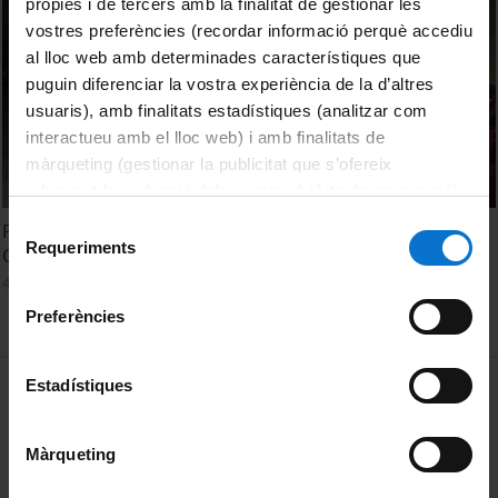
pròpies i de tercers amb la finalitat de gestionar les
vostres preferències (recordar informació perquè accediu
al lloc web amb determinades característiques que
puguin diferenciar la vostra experiència de la d’altres
usuaris), amb finalitats estadístiques (analitzar com
interactueu amb el lloc web) i amb finalitats de
màrqueting (gestionar la publicitat que s’ofereix
adequant-la en funció dels vostres hàbits de navegació).
Per obtenir més informació sobre les galetes podeu
Selecció
Políticas públicas de vivienda, participación y género.
consultar la
Política de galetes del lloc web de la
Requeriments
de
Carme Trilla
Universitat de Barcelona
.
consentiment
4 January, 2011
Preferències
MENÚ PEU 1
Estadístiques
Legal notice
Cookies
Màrqueting
PEU 2
About UBtv