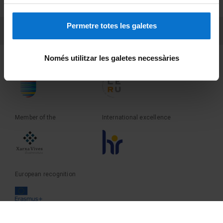
Terms and privacy
Permetre totes les galetes
PEU 3
Contact
Només utilitzar les galetes necessàries
Founder of the
Member of the
Member of the
International excellence
European recognition