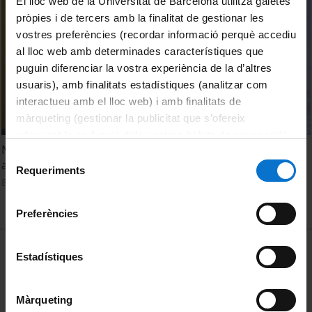
El lloc web de la Universitat de Barcelona utilitza galetes
pròpies i de tercers amb la finalitat de gestionar les
vostres preferències (recordar informació perquè accediu
al lloc web amb determinades característiques que
puguin diferenciar la vostra experiència de la d’altres
usuaris), amb finalitats estadístiques (analitzar com
interactueu amb el lloc web) i amb finalitats de
màrqueting (gestionar la publicitat que s’ofereix
adequant-la en funció dels vostres hàbits de navegació).
Nubian Levallois production system, raw material
Per obtenir més informació sobre les galetes podeu
Selecció
availability and variability in Arabia. Hilbert Yamandu
consultar la
Política de galetes del lloc web de la
Requeriments
de
8 September, 2015
Universitat de Barcelona
.
consentiment
Preferències
MENÚ PEU 1
Legal notice
Estadístiques
Cookies
Màrqueting
PEU 2
About UBtv