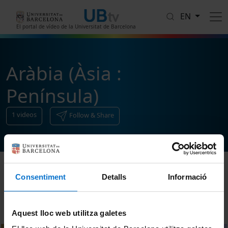
Skip to main content
EN
El portal de vídeo de la Universitat de Barcelona
Aràbia (Àsia :
Península)
1
videos
Follow & Share
Consentiment
Detalls
Informació
Sort
Aquest lloc web utilitza galetes