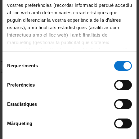
vostres preferències (recordar informació perquè accediu
al lloc web amb determinades característiques que
puguin diferenciar la vostra experiència de la d’altres
usuaris), amb finalitats estadístiques (analitzar com
interactueu amb el lloc web) i amb finalitats de
màrqueting (gestionar la publicitat que s’ofereix
adequant-la en funció dels vostres hàbits de navegació).
Per obtenir més informació sobre les galetes podeu
Selecció
The Role of Political Frictions in Financial Crisis
consultar la
Política de galetes del lloc web de la
Requeriments
de
2 July, 2015
Universitat de Barcelona
.
consentiment
Preferències
MENÚ PEU 1
Legal notice
Estadístiques
Cookies
Màrqueting
PEU 2
About UBtv
Terms and privacy