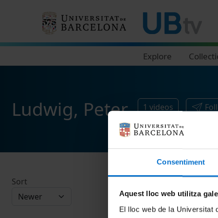
Navegació principal
Explore
Collect
Ludwig, Peter
1
videos
Fol
Consentiment
Sort
Aquest lloc web utilitza gal
El lloc web de la Universitat 