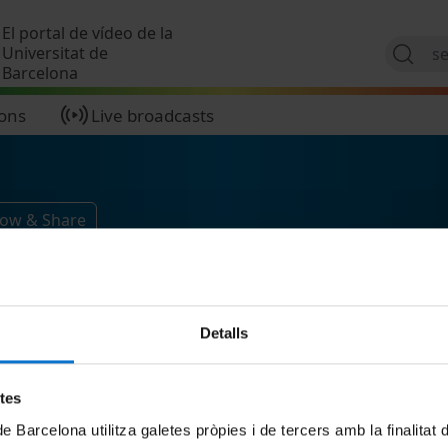
Skip to main content
El portal de vídeo de la
Universitat de
Barcelona
ions
Live broadcasts
low & Share
Detalls
etes
de Barcelona utilitza galetes pròpies i de tercers amb la finalitat