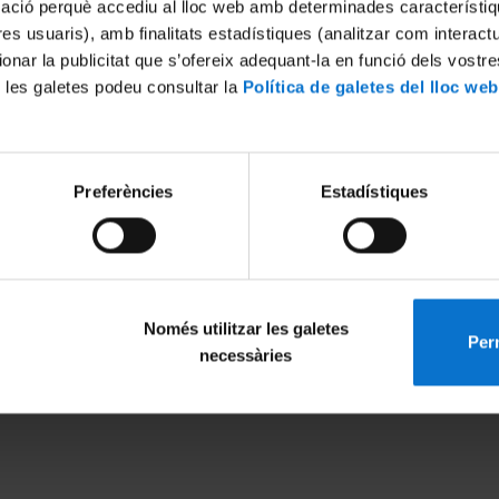
mació perquè accediu al lloc web amb determinades característiq
tres usuaris), amb finalitats estadístiques (analitzar com interac
ionar la publicitat que s’ofereix adequant-la en funció dels vostr
 les galetes podeu consultar la
Política de galetes del lloc web
Preferències
Estadístiques
Només utilitzar les galetes
Perm
MENÚ PEU 1
PEU 2
necessàries
Legal notice
About UBtv
Cookies
Terms and priva