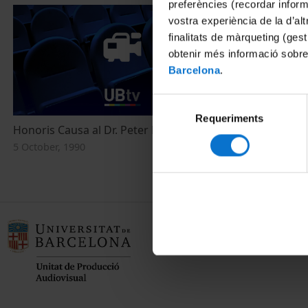
preferències (recordar infor
vostra experiència de la d’al
finalitats de màrqueting (gest
obtenir més informació sobre
Barcelona
.
Selecció
Requeriments
de
Honoris Causa al Dr. Peter Ludwig
consentiment
5 October, 1990