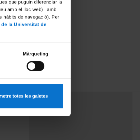
ues que puguin diferenciar la
tueu amb el lloc web) i amb
es hàbits de navegació). Per
 de la Universitat de
Màrqueting
etre totes les galetes
PEU 3
Contact
cy