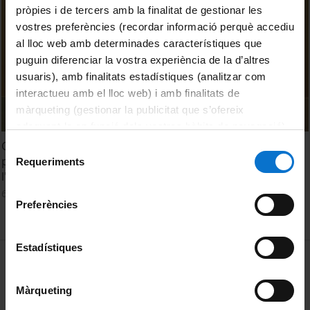
pròpies i de tercers amb la finalitat de gestionar les
vostres preferències (recordar informació perquè accediu
al lloc web amb determinades característiques que
puguin diferenciar la vostra experiència de la d’altres
usuaris), amb finalitats estadístiques (analitzar com
interactueu amb el lloc web) i amb finalitats de
màrqueting (gestionar la publicitat que s’ofereix
adequant-la en funció dels vostres hàbits de navegació).
Per obtenir més informació sobre les galetes podeu
Cap a un nou Orient Mitjà? Reptes i oportunitats per a la
Selecció
consultar la
Política de galetes del lloc web de la
pau. L'evolució de l'islamisme radical i el seu impacte a
Requeriments
de
l'Orient Mitjà. Antoni Segura
Universitat de Barcelona
.
consentiment
6 May, 2015
Preferències
Estadístiques
MENÚ PEU 1
Legal notice
Cookies
Màrqueting