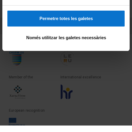
PEU 2
About UBtv
Terms and privacy
Permetre totes les galetes
PEU 3
Contact
Només utilitzar les galetes necessàries
Founder of the
Member of the
Member of the
International excellence
European recognition