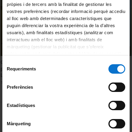
pròpies i de tercers amb la finalitat de gestionar les
vostres preferències (recordar informació perquè accediu
al lloc web amb determinades característiques que
puguin diferenciar la vostra experiència de la d’altres
usuaris), amb finalitats estadístiques (analitzar com
interactueu amb el lloc web) i amb finalitats de
màrqueting (gestionar la publicitat que s’ofereix
adequant-la en funció dels vostres hàbits de navegació).
Per obtenir més informació sobre les galetes podeu
Cap a un nou Orient mitjà? Reptes i oportunitats per a la
Selecció
consultar la
Política de galetes del lloc web de la
pau. L'evolució del conflicte sirià: factors i actors en joc.
Requeriments
de
Lurdes Vidal
Universitat de Barcelona
.
consentiment
12 May, 2015
Preferències
Estadístiques
MENÚ PEU 1
Legal notice
Cookies
Màrqueting