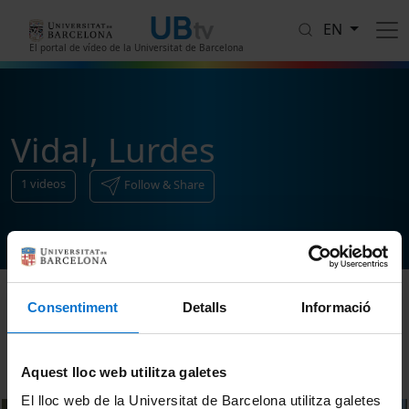
Skip to main content
EN
El portal de vídeo de la Universitat de Barcelona
Vidal, Lurdes
1
videos
Follow & Share
Consentiment
Detalls
Informació
Sort
Aquest lloc web utilitza galetes
El lloc web de la Universitat de Barcelona utilitza galetes