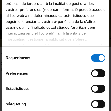
pròpies i de tercers amb la finalitat de gestionar les
vostres preferències (recordar informació perquè accediu
al lloc web amb determinades característiques que
puguin diferenciar la vostra experiència de la d’altres
usuaris), amb finalitats estadístiques (analitzar com
interactueu amb el lloc web) i amb finalitats de
màrqueting (gestionar la publicitat que s’ofereix
adequant-la en funció dels vostres hàbits de navegació).
Per obtenir més informació sobre les galetes podeu
Cap a un nou Orient mitjà? Reptes i oportunitats per a la
Selecció
consultar la
Política de galetes del lloc web de la
pau. La visió des dels mitjans de comunicació de l'evolució
Requeriments
de
del conflicte a Síria i a l'Iraq
Universitat de Barcelona
.
consentiment
12 May, 2015
Preferències
Estadístiques
MENÚ PEU 1
Legal notice
Cookies
Màrqueting