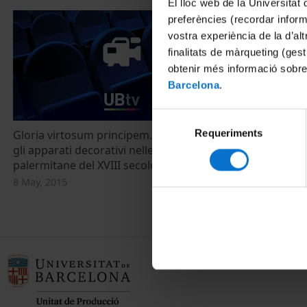
El lloc web de la Universitat 
preferències (recordar infor
vostra experiència de la d’al
finalitats de màrqueting (gest
obtenir més informació sobre
Barcelona
.
Selecció
Requeriments
de
Gloria virtosum principem. Cesare Ripa e
gli apparati decorativi nelle dimore
consentiment
palermitane del XVIII secolo
8 May, 2015