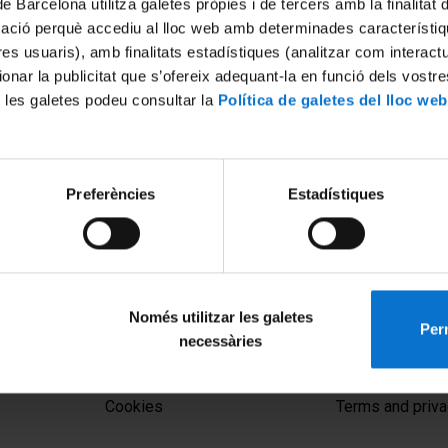
de Barcelona utilitza galetes pròpies i de tercers amb la finalitat
mació perquè accediu al lloc web amb determinades característiq
tres usuaris), amb finalitats estadístiques (analitzar com interac
ionar la publicitat que s’ofereix adequant-la en funció dels vostr
 les galetes podeu consultar la
Política de galetes del lloc web
Preferències
Estadístiques
Només utilitzar les galetes
Perm
necessàries
MENÚ PEU 1
PEU 2
Legal notice
About UBtv
Cookies
Terms and priva