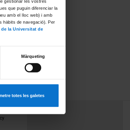
 de gestionar les vostres
ues que puguin diferenciar la
tueu amb el lloc web) i amb
es hàbits de navegació). Per
 de la Universitat de
Màrqueting
etre totes les galetes
PEU 3
Contact
cy