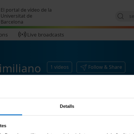
Skip to main content
El portal de vídeo de la
Universitat de
Barcelona
ions
Live broadcasts
imiliano
1
videos
Follow & Share
Detalls
etes