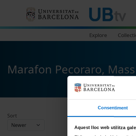
Navegació principal
Explore
Collect
Marafon Pecoraro, Mass
Consentiment
Sort
Aquest lloc web utilitza gal