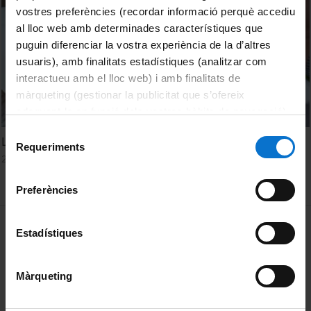
vostres preferències (recordar informació perquè accediu
al lloc web amb determinades característiques que
puguin diferenciar la vostra experiència de la d’altres
usuaris), amb finalitats estadístiques (analitzar com
interactueu amb el lloc web) i amb finalitats de
màrqueting (gestionar la publicitat que s’ofereix
adequant-la en funció dels vostres hàbits de navegació).
Per obtenir més informació sobre les galetes podeu
Selecció
La lingüistica en España. 24 autobiografías
consultar la
Política de galetes del lloc web de la
Requeriments
de
21 July, 2014
Universitat de Barcelona
.
consentiment
Preferències
MENÚ PEU 1
Legal notice
Estadístiques
Cookies
Màrqueting
PEU 2
About UBtv
Terms and privacy